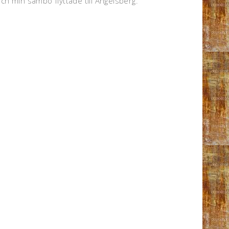
och min sambo flyttade till Ängelsberg.