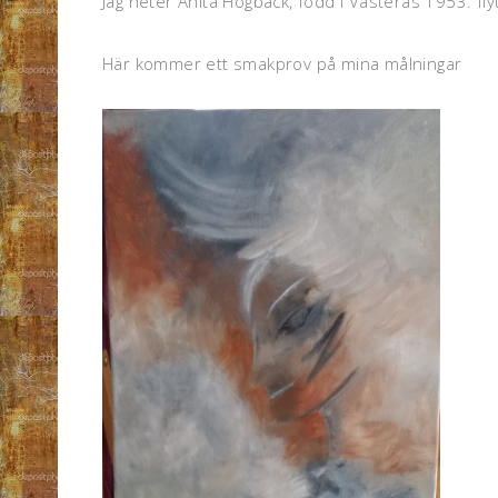
Jag heter Anita Högback, född i Västerås 1953. flyt
Här kommer ett smakprov på mina målningar